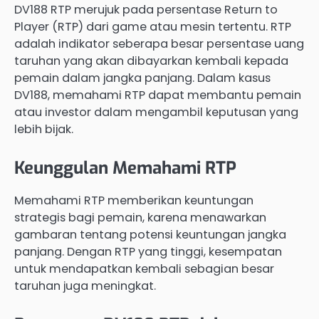
DV188 RTP merujuk pada persentase Return to
Player (RTP) dari game atau mesin tertentu. RTP
adalah indikator seberapa besar persentase uang
taruhan yang akan dibayarkan kembali kepada
pemain dalam jangka panjang. Dalam kasus
DV188, memahami RTP dapat membantu pemain
atau investor dalam mengambil keputusan yang
lebih bijak.
Keunggulan Memahami RTP
Memahami RTP memberikan keuntungan
strategis bagi pemain, karena menawarkan
gambaran tentang potensi keuntungan jangka
panjang. Dengan RTP yang tinggi, kesempatan
untuk mendapatkan kembali sebagian besar
taruhan juga meningkat.