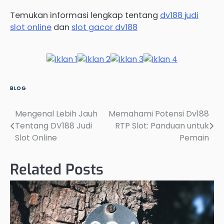
Temukan informasi lengkap tentang
dv188 judi
slot online
dan
slot gacor dv188
BLOG
Mengenal Lebih Jauh
Memahami Potensi Dv188
Post
Tentang DV188 Judi
RTP Slot: Panduan untuk
navigation
Slot Online
Pemain
Related Posts