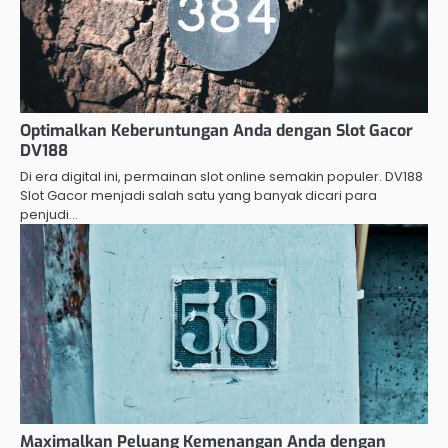
Optimalkan Keberuntungan Anda dengan Slot Gacor
DV188
Di era digital ini, permainan slot online semakin populer. DV188
Slot Gacor menjadi salah satu yang banyak dicari para
penjudi…
Maximalkan Peluang Kemenangan Anda dengan