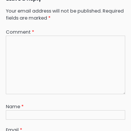
Your email address will not be published.
Required
fields are marked
*
Comment
*
Name
*
Email
*