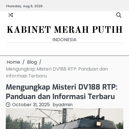
Skip
Thursday, Aug 6, 2026
to
content
KABINET MERAH PUTIH
INDONESIA
Home
Blog
Mengungkap Misteri DV188 RTP: Panduan dan
Informasi Terbaru
Mengungkap Misteri DV188 RTP:
Panduan dan Informasi Terbaru
October 31, 2025
by
admin