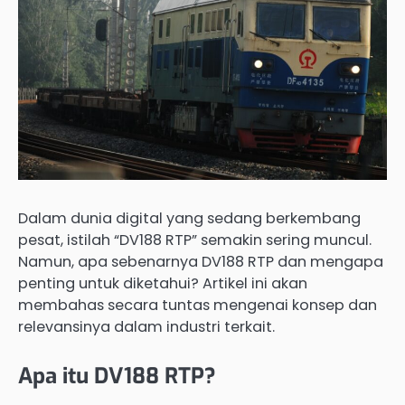
Dalam dunia digital yang sedang berkembang
pesat, istilah “DV188 RTP” semakin sering muncul.
Namun, apa sebenarnya DV188 RTP dan mengapa
penting untuk diketahui? Artikel ini akan
membahas secara tuntas mengenai konsep dan
relevansinya dalam industri terkait.
Apa itu DV188 RTP?