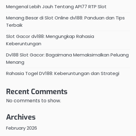
Mengenal Lebih Jauh Tentang API77 RTP Slot
Menang Besar di Slot Online dv188: Panduan dan Tips
Terbaik
Slot Gacor dv188: Mengungkap Rahasia
Keberuntungan
Dv188 Slot Gacor: Bagaimana Memaksimalkan Peluang
Menang
Rahasia Togel DV188: Keberuntungan dan Strategi
Recent Comments
No comments to show.
Archives
February 2026