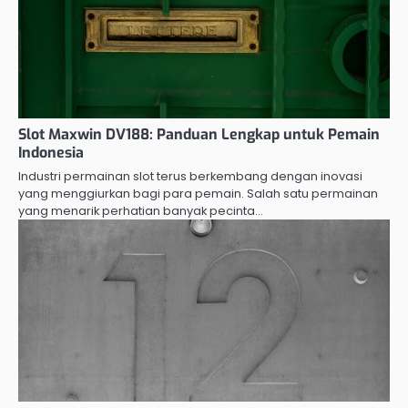
Slot Maxwin DV188: Panduan Lengkap untuk Pemain
Indonesia
Industri permainan slot terus berkembang dengan inovasi
yang menggiurkan bagi para pemain. Salah satu permainan
yang menarik perhatian banyak pecinta…