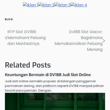
BLOG
RTP Slot DV188:
Dv188 Slot Gacor:
Post
Memahami Peluang
Bagaimana
navigation
dan Manfaatnya
Memaksimalkan Peluang
Menang
Related Posts
Keuntungan Bermain di DV188 Judi Slot Online
Judi slot online semakin populer di kalangan penggemar
permainan daring, dan platform seperti DV188 menjadi pilihan
favorit para pemain. Dengan…