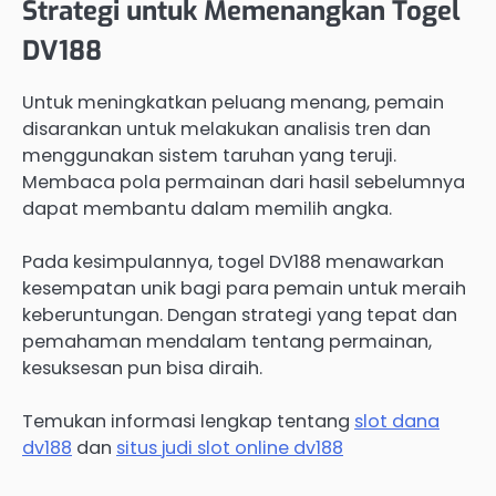
Strategi untuk Memenangkan Togel
DV188
Untuk meningkatkan peluang menang, pemain
disarankan untuk melakukan analisis tren dan
menggunakan sistem taruhan yang teruji.
Membaca pola permainan dari hasil sebelumnya
dapat membantu dalam memilih angka.
Pada kesimpulannya, togel DV188 menawarkan
kesempatan unik bagi para pemain untuk meraih
keberuntungan. Dengan strategi yang tepat dan
pemahaman mendalam tentang permainan,
kesuksesan pun bisa diraih.
Temukan informasi lengkap tentang
slot dana
dv188
dan
situs judi slot online dv188