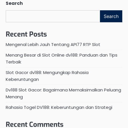
Search
Search
Recent Posts
Mengenal Lebih Jauh Tentang API77 RTP Slot
Menang Besar di Slot Online dv188: Panduan dan Tips
Terbaik
Slot Gacor dv188: Mengungkap Rahasia
Keberuntungan
Dv188 Slot Gacor: Bagaimana Memaksimalkan Peluang
Menang
Rahasia Togel DV188: Keberuntungan dan Strategi
Recent Comments