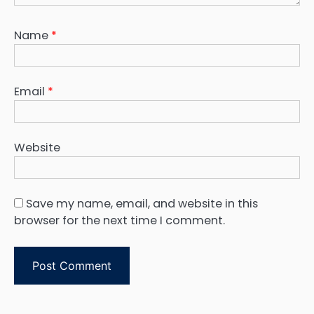
Name
*
Email
*
Website
Save my name, email, and website in this
browser for the next time I comment.