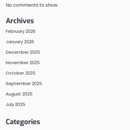
No comments to show.
Archives
February 2026
January 2026
December 2025
November 2025
October 2025
September 2025
August 2025
July 2025
Categories