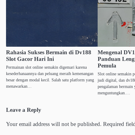
Rahasia Sukses Bermain di Dv188
Mengenal DV18
Slot Gacor Hari Ini
Panduan Leng
Pemula
Permainan slot online semakin digemari karena
kesederhanaannya dan peluang meraih kemenangan
Slot online semakin 
besar dengan modal kecil. Salah satu platform yang
judi digital, dan dv1
menawarkan…
pengalaman bermain 
menguntungkan.…
Leave a Reply
Your email address will not be published.
Required fiel