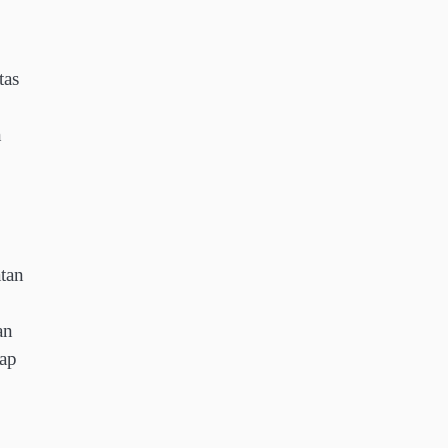
tas
n
tan
an
dap