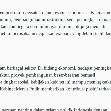
memperkokoh persatuan dan kesatuan Indonesia. Kebijakan
omi, pembangunan infrastruktur, serta peningkatan kuali
kedaulatan negara dan hubungan diplomatik juga menjadi
net ini berusaha menciptakan era baru yang lebih stabil da
am berbagai sektor. Di bidang ekonomi, terdapat peningka
ruktur, proyek pembangunan besar-besaran berhasil
da tingkat sosial, kebijakan kabinet ini mampu meningkatk
 Kabinet Merah Putih memberikan kontribusi positif terha
eranan penting dalam sejarah politik Indonesia dengan