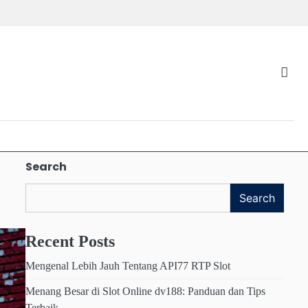
Search
Search
Recent Posts
Mengenal Lebih Jauh Tentang API77 RTP Slot
Menang Besar di Slot Online dv188: Panduan dan Tips