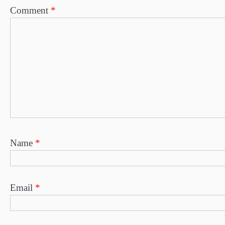
Comment
*
Name
*
Email
*