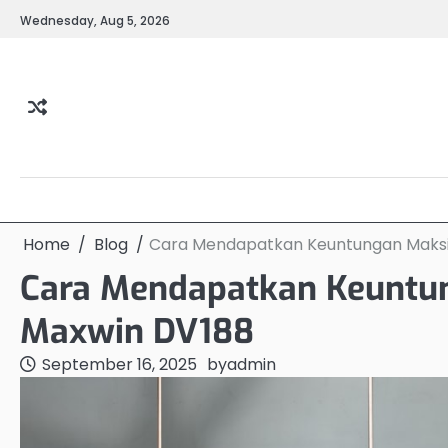
Skip
Wednesday, Aug 5, 2026
to
content
Home
Blog
Cara Mendapatkan Keuntungan Maksim
Cara Mendapatkan Keuntun
Maxwin DV188
September 16, 2025
by
admin