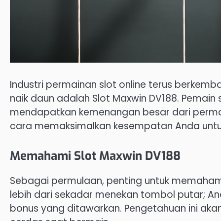
Industri permainan slot online terus berkemb
naik daun adalah Slot Maxwin DV188. Pemain s
mendapatkan kemenangan besar dari permain
cara memaksimalkan kesempatan Anda untu
Memahami Slot Maxwin DV188
Sebagai permulaan, penting untuk memahami
lebih dari sekadar menekan tombol putar; And
bonus yang ditawarkan. Pengetahuan ini a