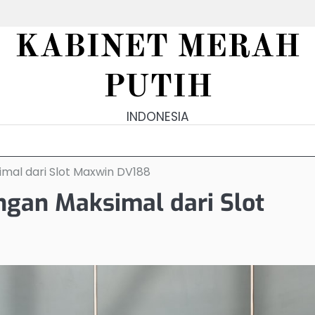
KABINET MERAH
PUTIH
INDONESIA
al dari Slot Maxwin DV188
gan Maksimal dari Slot