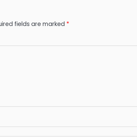
ired fields are marked
*