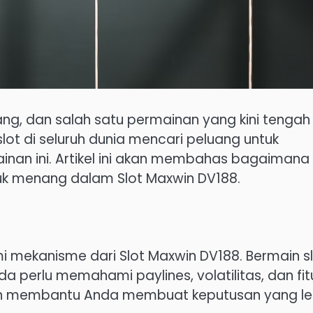
ang, dan salah satu permainan yang kini tengah
lot di seluruh dunia mencari peluang untuk
an ini. Artikel ini akan membahas bagaimana
k menang dalam Slot Maxwin DV188.
 mekanisme dari Slot Maxwin DV188. Bermain s
a perlu memahami paylines, volatilitas, dan fit
kan membantu Anda membuat keputusan yang le