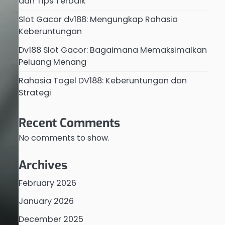
dan Tips Terbaik
Slot Gacor dv188: Mengungkap Rahasia
Keberuntungan
Dv188 Slot Gacor: Bagaimana Memaksimalkan
Peluang Menang
Rahasia Togel DV188: Keberuntungan dan
Strategi
Recent Comments
No comments to show.
Archives
February 2026
January 2026
December 2025