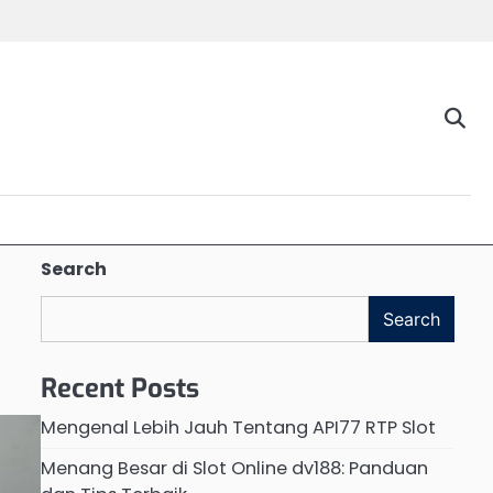
Search
Search
Recent Posts
Mengenal Lebih Jauh Tentang API77 RTP Slot
Menang Besar di Slot Online dv188: Panduan