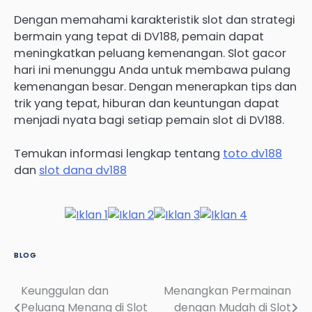
Dengan memahami karakteristik slot dan strategi
bermain yang tepat di DV188, pemain dapat
meningkatkan peluang kemenangan. Slot gacor
hari ini menunggu Anda untuk membawa pulang
kemenangan besar. Dengan menerapkan tips dan
trik yang tepat, hiburan dan keuntungan dapat
menjadi nyata bagi setiap pemain slot di DV188.
Temukan informasi lengkap tentang
toto dv188
dan
slot dana dv188
BLOG
Keunggulan dan
Menangkan Permainan
Post
Peluang Menang di Slot
dengan Mudah di Slot