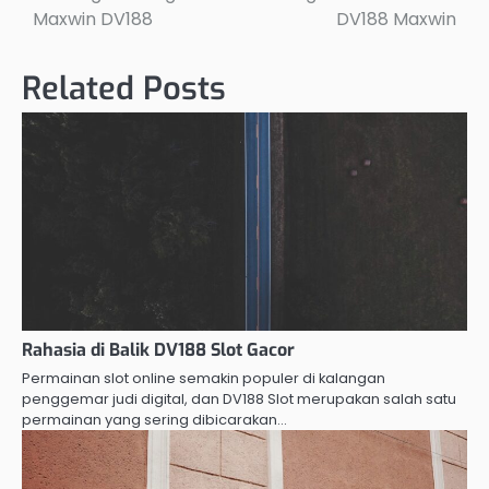
navigation
Maxwin DV188
DV188 Maxwin
Related Posts
Rahasia di Balik DV188 Slot Gacor
Permainan slot online semakin populer di kalangan
penggemar judi digital, dan DV188 Slot merupakan salah satu
permainan yang sering dibicarakan…