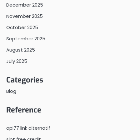
December 2025
November 2025
October 2025
September 2025
August 2025
July 2025
Categories
Blog
Reference
api77 link alternatif
slot free credit