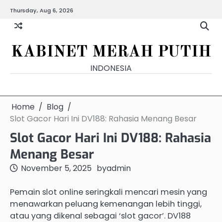
Skip
Thursday, Aug 6, 2026
to
content
KABINET MERAH PUTIH
INDONESIA
Home
Blog
Slot Gacor Hari Ini DV188: Rahasia Menang Besar
Slot Gacor Hari Ini DV188: Rahasia
Menang Besar
November 5, 2025
by
admin
Pemain slot online seringkali mencari mesin yang
menawarkan peluang kemenangan lebih tinggi,
atau yang dikenal sebagai ‘slot gacor’. DV188