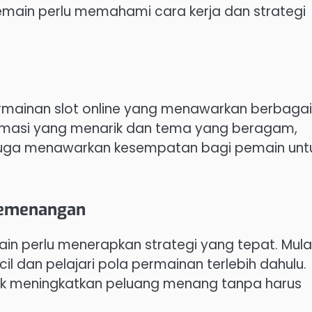
emain perlu memahami cara kerja dan strategi
permainan slot online yang menawarkan berbagai
nimasi yang menarik dan tema yang beragam,
i juga menawarkan kesempatan bagi pemain unt
Kemenangan
in perlu menerapkan strategi yang tepat. Mula
 dan pelajari pola permainan terlebih dahulu.
tuk meningkatkan peluang menang tanpa harus