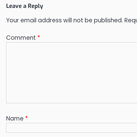
Leave a Reply
Your email address will not be published.
Requ
Comment
*
Name
*