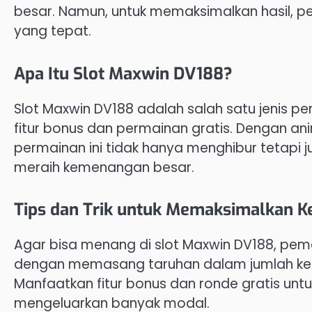
besar. Namun, untuk memaksimalkan hasil, p
yang tepat.
Apa Itu Slot Maxwin DV188?
Slot Maxwin DV188 adalah salah satu jenis 
fitur bonus dan permainan gratis. Dengan a
permainan ini tidak hanya menghibur tetap
meraih kemenangan besar.
Tips dan Trik untuk Memaksimalkan 
Agar bisa menang di slot Maxwin DV188, pema
dengan memasang taruhan dalam jumlah kecil
Manfaatkan fitur bonus dan ronde gratis un
mengeluarkan banyak modal.