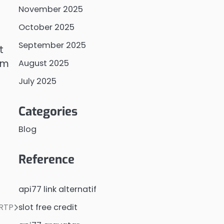
November 2025
October 2025
September 2025
t
am
August 2025
July 2025
Categories
Blog
Reference
api77 link alternatif
 RTP
slot free credit