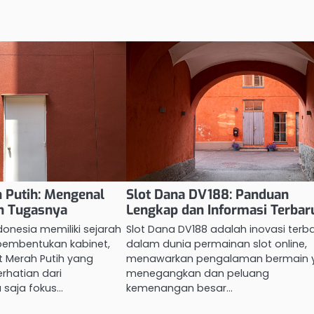
 Putih: Mengenal
Slot Dana DV188: Panduan
n Tugasnya
Lengkap dan Informasi Terbar
onesia memiliki sejarah
Slot Dana DV188 adalah inovasi terb
pembentukan kabinet,
dalam dunia permainan slot online,
t Merah Putih yang
menawarkan pengalaman bermain 
hatian dari
menegangkan dan peluang
 saja fokus…
kemenangan besar…