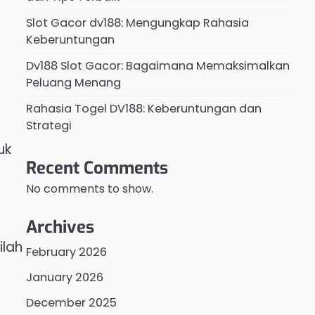
Slot Gacor dv188: Mengungkap Rahasia
Keberuntungan
Dv188 Slot Gacor: Bagaimana Memaksimalkan
Peluang Menang
Rahasia Togel DV188: Keberuntungan dan
Strategi
uk
Recent Comments
No comments to show.
Archives
ilah
February 2026
January 2026
December 2025