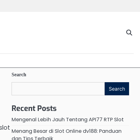
Search
Search
Recent Posts
Mengenal Lebih Jauh Tentang API77 RTP Slot
slot
Menang Besar di Slot Online dv188: Panduan
dan Tips Terbaik