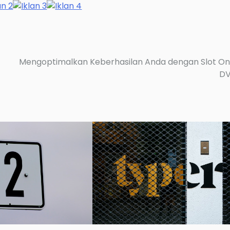
Mengoptimalkan Keberhasilan Anda dengan Slot On
DV