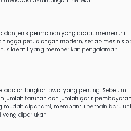
gin mencoba peruntungan mereka.
a dan jenis permainan yang dapat memenuhi
ik hingga petualangan modern, setiap mesin slo
bonus kreatif yang memberikan pengalaman
ne adalah langkah awal yang penting. Sebelum
 jumlah taruhan dan jumlah garis pembayaran
ng mudah dipahami, membantu pemain baru un
 yang diperlukan.