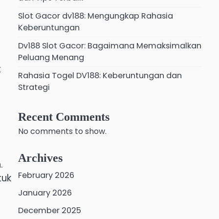
Slot Gacor dv188: Mengungkap Rahasia
Keberuntungan
Dv188 Slot Gacor: Bagaimana Memaksimalkan
Peluang Menang
t
Rahasia Togel DV188: Keberuntungan dan
Strategi
Recent Comments
No comments to show.
Archives
.
February 2026
tuk
January 2026
December 2025