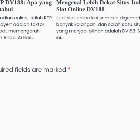
P DV188: Apa yang
Mengenal Lebih Dekat Situs Jud
tahui
Slot Online DV188
dian online, istilah RTP
Judi slot online kini semakin digemar
layer” adalah faktor
banyak kalangan, dan salah satu sit
apat memengaruhi
yang menjadi pilihan adalah DV188. S
n Anda. Artikel…
ini…
ired fields are marked
*