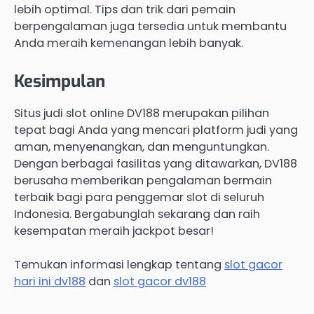
lebih optimal. Tips dan trik dari pemain
berpengalaman juga tersedia untuk membantu
Anda meraih kemenangan lebih banyak.
Kesimpulan
Situs judi slot online DV188 merupakan pilihan
tepat bagi Anda yang mencari platform judi yang
aman, menyenangkan, dan menguntungkan.
Dengan berbagai fasilitas yang ditawarkan, DV188
berusaha memberikan pengalaman bermain
terbaik bagi para penggemar slot di seluruh
Indonesia. Bergabunglah sekarang dan raih
kesempatan meraih jackpot besar!
Temukan informasi lengkap tentang
slot gacor
hari ini dv188
dan
slot gacor dv188