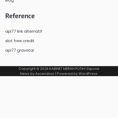
Blog
Reference
api77 link alternatif
slot free credit
api77 gravatar
Copyright © 2026
KABINET MERAH PUTIH
| Expose
News by
Ascendoor
| Powered by
WordPress
.