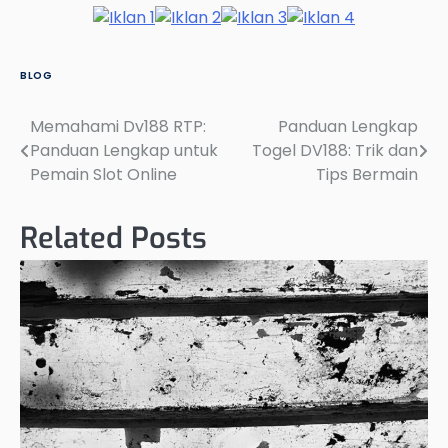
BLOG
Memahami Dv188 RTP:
Panduan Lengkap
Post
Panduan Lengkap untuk
Togel DV188: Trik dan
navigation
Pemain Slot Online
Tips Bermain
Related Posts