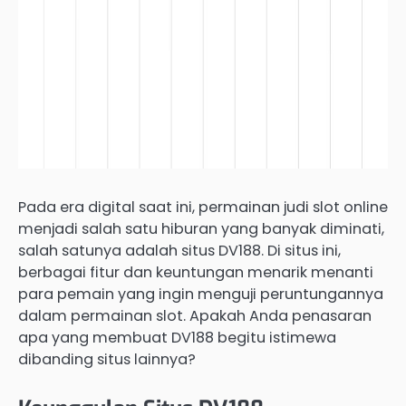
Pada era digital saat ini, permainan judi slot online
menjadi salah satu hiburan yang banyak diminati,
salah satunya adalah situs DV188. Di situs ini,
berbagai fitur dan keuntungan menarik menanti
para pemain yang ingin menguji peruntungannya
dalam permainan slot. Apakah Anda penasaran
apa yang membuat DV188 begitu istimewa
dibanding situs lainnya?