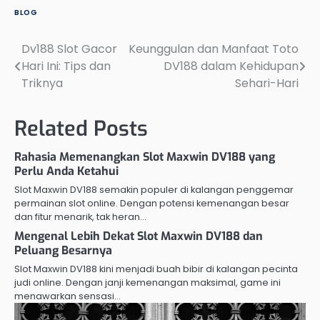
BLOG
Dv188 Slot Gacor
Keunggulan dan Manfaat Toto
Post
Hari Ini: Tips dan
DV188 dalam Kehidupan
navigation
Triknya
Sehari-Hari
Related Posts
Rahasia Memenangkan Slot Maxwin DV188 yang
Perlu Anda Ketahui
Slot Maxwin DV188 semakin populer di kalangan penggemar
permainan slot online. Dengan potensi kemenangan besar
dan fitur menarik, tak heran…
Mengenal Lebih Dekat Slot Maxwin DV188 dan
Peluang Besarnya
Slot Maxwin DV188 kini menjadi buah bibir di kalangan pecinta
judi online. Dengan janji kemenangan maksimal, game ini
menawarkan sensasi…