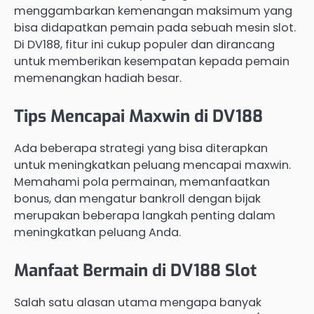
menggambarkan kemenangan maksimum yang
bisa didapatkan pemain pada sebuah mesin slot.
Di DV188, fitur ini cukup populer dan dirancang
untuk memberikan kesempatan kepada pemain
memenangkan hadiah besar.
Tips Mencapai Maxwin di DV188
Ada beberapa strategi yang bisa diterapkan
untuk meningkatkan peluang mencapai maxwin.
Memahami pola permainan, memanfaatkan
bonus, dan mengatur bankroll dengan bijak
merupakan beberapa langkah penting dalam
meningkatkan peluang Anda.
Manfaat Bermain di DV188 Slot
Salah satu alasan utama mengapa banyak