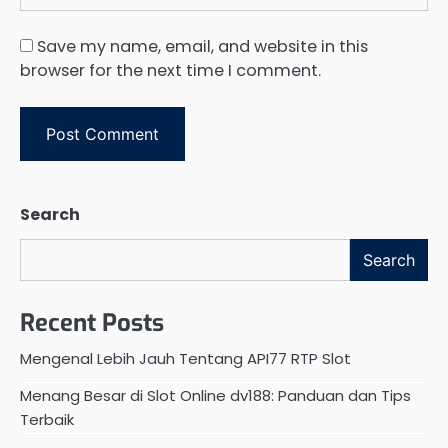
Save my name, email, and website in this
browser for the next time I comment.
Search
Search
Recent Posts
Mengenal Lebih Jauh Tentang API77 RTP Slot
Menang Besar di Slot Online dv188: Panduan dan Tips
Terbaik