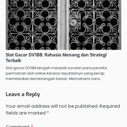
Slot Gacor DV188: Rahasia Menang dan Strategi
Terbaik
Slot gacor DV188 tengah menjadi sorotan para pecinta
permainan slot online karena reputasinya yang kerap
memberikan kemenangan besar. Memahami cara…
Leave a Reply
Your email address will not be published.
Required
fields are marked
*
Comment
*