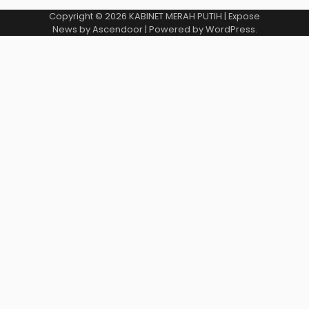
Copyright © 2026
KABINET MERAH PUTIH
| Expose
News by
Ascendoor
| Powered by
WordPress
.