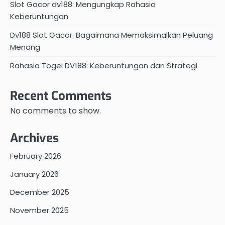
Slot Gacor dv188: Mengungkap Rahasia
Keberuntungan
Dv188 Slot Gacor: Bagaimana Memaksimalkan Peluang
Menang
Rahasia Togel DV188: Keberuntungan dan Strategi
Recent Comments
No comments to show.
Archives
February 2026
January 2026
December 2025
November 2025