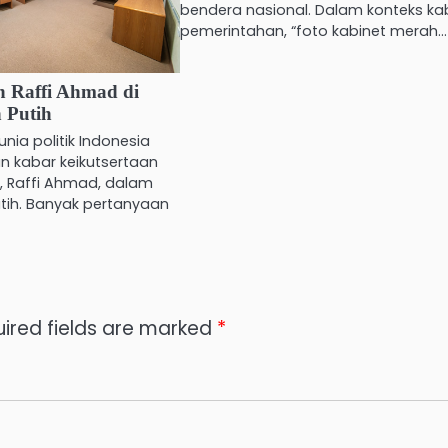
bendera nasional. Dalam konteks ka
pemerintahan, “foto kabinet merah…
n Raffi Ahmad di
 Putih
unia politik Indonesia
n kabar keikutsertaan
a, Raffi Ahmad, dalam
tih. Banyak pertanyaan
ired fields are marked
*