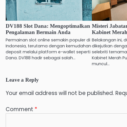
DV188 Slot Dana: Mengoptimalkan
Misteri Jabata
Pengalaman Bermain Anda
Kabinet Merah
Permainan slot online semakin populer di
Belakangan ini, d
Indonesia, terutama dengan kemudahan
dikejutkan denga
deposit melalui platform e-wallet seperti
selebriti ternam
Dana. DV188 hadir sebagai salah…
Kabinet Merah Pu
muncul…
Leave a Reply
Your email address will not be published.
Requ
Comment
*