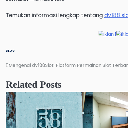
Temukan informasi lengkap tentang
dv188 sl
BLOG
Mengenal dV188Slot: Platform Permainan Slot Terba
Post
navigation
Related Posts