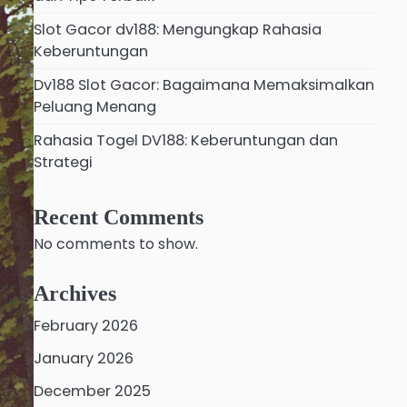
Slot Gacor dv188: Mengungkap Rahasia
Keberuntungan
Dv188 Slot Gacor: Bagaimana Memaksimalkan
Peluang Menang
Rahasia Togel DV188: Keberuntungan dan
Strategi
Recent Comments
No comments to show.
Archives
February 2026
January 2026
December 2025