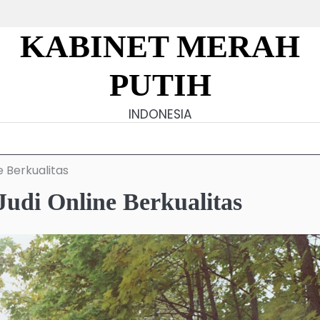
KABINET MERAH
PUTIH
INDONESIA
e Berkualitas
Judi Online Berkualitas