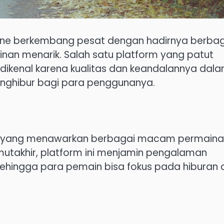
 online berkembang pesat dengan hadirnya berba
an menarik. Salah satu platform yang patut
dikenal karena kualitas dan keandalannya dal
ghibur bagi para penggunanya.
ine yang menawarkan berbagai macam permain
mutakhir, platform ini menjamin pengalaman
ehingga para pemain bisa fokus pada hiburan 