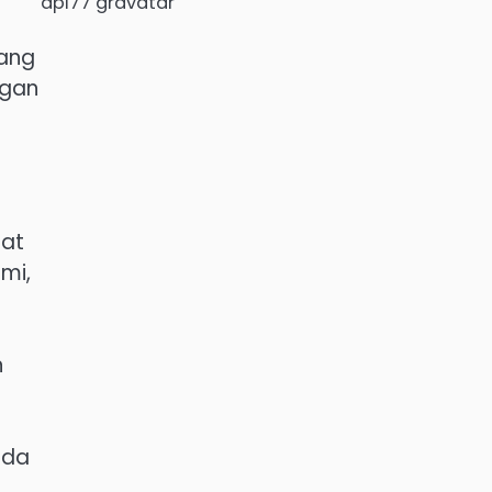
api77 gravatar
yang
ngan
pat
mi,
n
nda