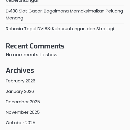
Keberuntungan
Dv188 Slot Gacor: Bagaimana Memaksimalkan Peluang
Menang
Rahasia Togel DV188: Keberuntungan dan Strategi
Recent Comments
No comments to show.
Archives
February 2026
January 2026
December 2025
November 2025
October 2025