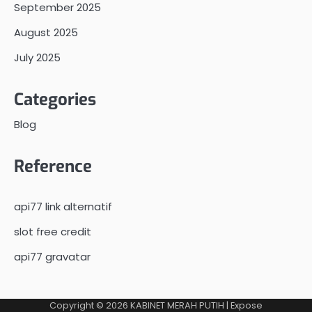
September 2025
August 2025
July 2025
Categories
Blog
Reference
api77 link alternatif
slot free credit
api77 gravatar
Copyright © 2026
KABINET MERAH PUTIH
| Expose