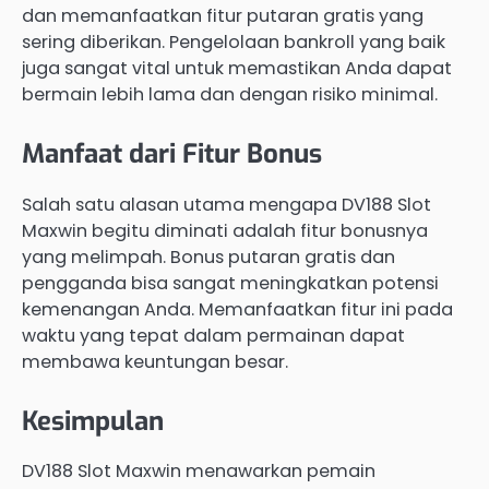
dan memanfaatkan fitur putaran gratis yang
sering diberikan. Pengelolaan bankroll yang baik
juga sangat vital untuk memastikan Anda dapat
bermain lebih lama dan dengan risiko minimal.
Manfaat dari Fitur Bonus
Salah satu alasan utama mengapa DV188 Slot
Maxwin begitu diminati adalah fitur bonusnya
yang melimpah. Bonus putaran gratis dan
pengganda bisa sangat meningkatkan potensi
kemenangan Anda. Memanfaatkan fitur ini pada
waktu yang tepat dalam permainan dapat
membawa keuntungan besar.
Kesimpulan
DV188 Slot Maxwin menawarkan pemain