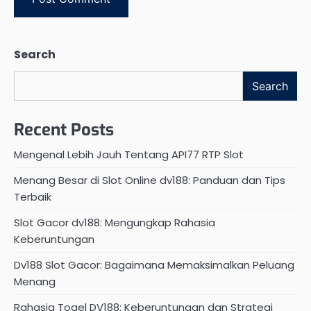
Search
Search
Recent Posts
Mengenal Lebih Jauh Tentang API77 RTP Slot
Menang Besar di Slot Online dv188: Panduan dan Tips
Terbaik
Slot Gacor dv188: Mengungkap Rahasia
Keberuntungan
Dv188 Slot Gacor: Bagaimana Memaksimalkan Peluang
Menang
Rahasia Togel DV188: Keberuntungan dan Strategi