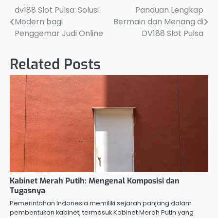
dv188 Slot Pulsa: Solusi
Panduan Lengkap
Post
Modern bagi
Bermain dan Menang di
navigation
Penggemar Judi Online
DV188 Slot Pulsa
Related Posts
Kabinet Merah Putih: Mengenal Komposisi dan
Tugasnya
Pemerintahan Indonesia memiliki sejarah panjang dalam
pembentukan kabinet, termasuk Kabinet Merah Putih yang