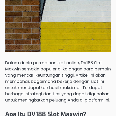
Dalam dunia permainan slot online, DV188 Slot
Maxwin semakin populer di kalangan para pemain
yang mencari keuntungan tinggi. Artikel ini akan
membahas bagaimana bekerja dengan slot ini
untuk mendapatkan hasil maksimal. Terdapat
berbagai strategi dan tips yang dapat digunakan
untuk meningkatkan peluang Anda di platform ini.
Apa Itu DV188 Slot Maxwin?