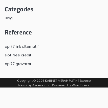
Categories
Blog
Reference
api77 link alternatif
slot free credit
api77 gravatar
Copyright © 2026
KABINET MERAH PUTIH
| Expose
News by
Ascendoor
| Powered by
WordPress
.