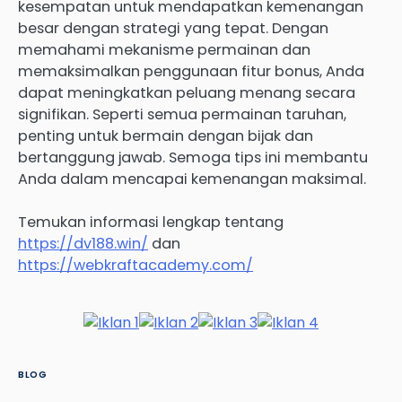
kesempatan untuk mendapatkan kemenangan
besar dengan strategi yang tepat. Dengan
memahami mekanisme permainan dan
memaksimalkan penggunaan fitur bonus, Anda
dapat meningkatkan peluang menang secara
signifikan. Seperti semua permainan taruhan,
penting untuk bermain dengan bijak dan
bertanggung jawab. Semoga tips ini membantu
Anda dalam mencapai kemenangan maksimal.
Temukan informasi lengkap tentang
https://dv188.win/
dan
https://webkraftacademy.com/
BLOG