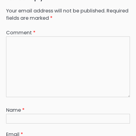
Your email address will not be published.
Required
fields are marked
*
Comment
*
Name
*
Email
*