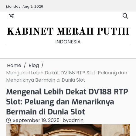
Skip
Monday, Aug 3, 2026
to
content
KABINET MERAH PUTIH
INDONESIA
Home
Blog
Mengenal Lebih Dekat DV188 RTP Slot: Peluang dan
Menariknya Bermain di Dunia Slot
Mengenal Lebih Dekat DV188 RTP
Slot: Peluang dan Menariknya
Bermain di Dunia Slot
September 19, 2025
by
admin