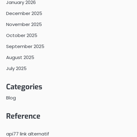
January 2026
December 2025
November 2025
October 2025
September 2025
August 2025
July 2025
Categories
Blog
Reference
api77 link alternatif