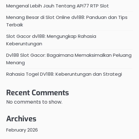
Mengenal Lebih Jauh Tentang API77 RTP Slot
Menang Besar di Slot Online dv188: Panduan dan Tips
Terbaik
Slot Gacor dv188: Mengungkap Rahasia
Keberuntungan
Dv188 Slot Gacor: Bagaimana Memaksimalkan Peluang
Menang
Rahasia Togel DV188: Keberuntungan dan Strategi
Recent Comments
No comments to show.
Archives
February 2026