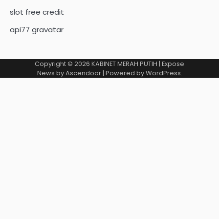
slot free credit
api77 gravatar
Copyright © 2026
KABINET MERAH PUTIH
| Expose
News by
Ascendoor
| Powered by
WordPress
.