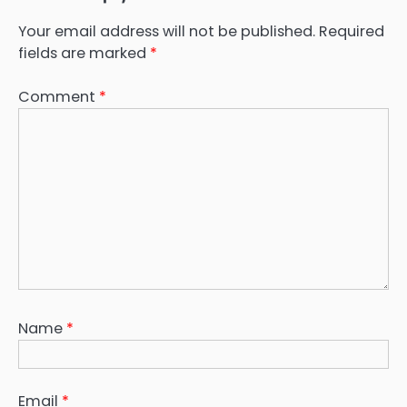
Your email address will not be published.
Required
fields are marked
*
Comment
*
Name
*
Email
*