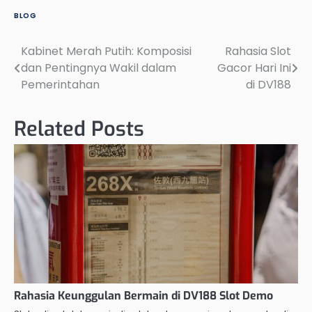
BLOG
Kabinet Merah Putih: Komposisi
Rahasia Slot
Post
dan Pentingnya Wakil dalam
Gacor Hari Ini
navigation
Pemerintahan
di DV188
Related Posts
Rahasia Keunggulan Bermain di DV188 Slot Demo