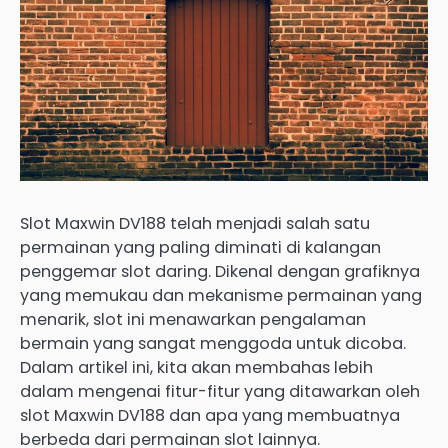
Slot Maxwin DV188 telah menjadi salah satu
permainan yang paling diminati di kalangan
penggemar slot daring. Dikenal dengan grafiknya
yang memukau dan mekanisme permainan yang
menarik, slot ini menawarkan pengalaman
bermain yang sangat menggoda untuk dicoba.
Dalam artikel ini, kita akan membahas lebih
dalam mengenai fitur-fitur yang ditawarkan oleh
slot Maxwin DV188 dan apa yang membuatnya
berbeda dari permainan slot lainnya.