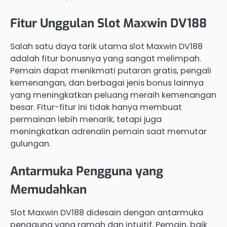
Fitur Unggulan Slot Maxwin DV188
Salah satu daya tarik utama slot Maxwin DV188
adalah fitur bonusnya yang sangat melimpah.
Pemain dapat menikmati putaran gratis, pengali
kemenangan, dan berbagai jenis bonus lainnya
yang meningkatkan peluang meraih kemenangan
besar. Fitur-fitur ini tidak hanya membuat
permainan lebih menarik, tetapi juga
meningkatkan adrenalin pemain saat memutar
gulungan.
Antarmuka Pengguna yang
Memudahkan
Slot Maxwin DV188 didesain dengan antarmuka
pengguna yang ramah dan intuitif. Pemain, baik