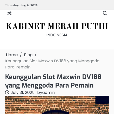
Skip
Thursday, Aug 6, 2026
to
content
KABINET MERAH PUTIH
INDONESIA
Home
Blog
Keunggulan Slot Maxwin DV188 yang Menggoda
Para Pemain
Keunggulan Slot Maxwin DV188
yang Menggoda Para Pemain
July 31, 2025
by
admin