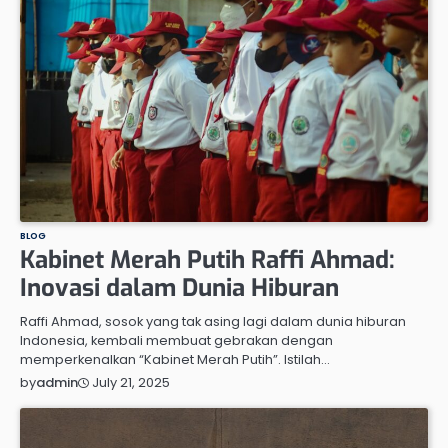
BLOG
Kabinet Merah Putih Raffi Ahmad:
Inovasi dalam Dunia Hiburan
Raffi Ahmad, sosok yang tak asing lagi dalam dunia hiburan
Indonesia, kembali membuat gebrakan dengan
memperkenalkan “Kabinet Merah Putih”. Istilah…
July 21, 2025
by
admin