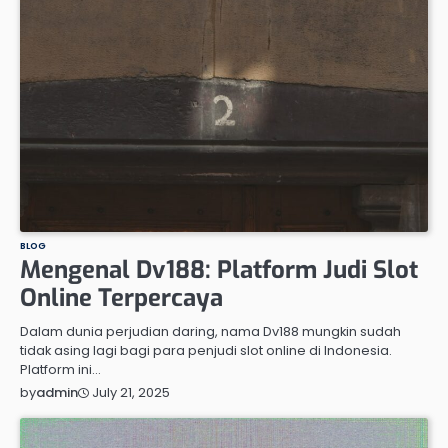
BLOG
Mengenal Dv188: Platform Judi Slot
Online Terpercaya
Dalam dunia perjudian daring, nama Dv188 mungkin sudah
tidak asing lagi bagi para penjudi slot online di Indonesia.
Platform ini…
July 21, 2025
by
admin