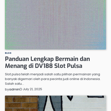
BLOG
Panduan Lengkap Bermain dan
Menang di DV188 Slot Pulsa
Slot pulsa telah menjadi salah satu pilihan permainan yang
banyak digemari oleh para pecinta judi online di Indonesia.
Salah satu…
July 21, 2025
by
admin