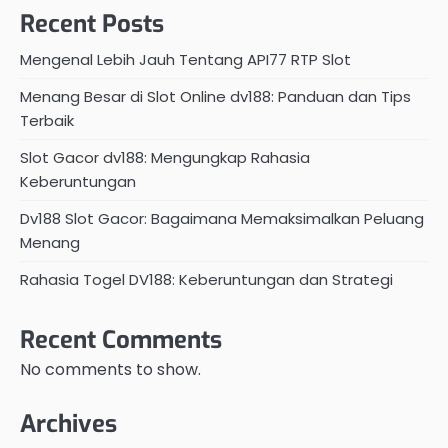
Recent Posts
Mengenal Lebih Jauh Tentang API77 RTP Slot
Menang Besar di Slot Online dv188: Panduan dan Tips
Terbaik
Slot Gacor dv188: Mengungkap Rahasia
Keberuntungan
Dv188 Slot Gacor: Bagaimana Memaksimalkan Peluang
Menang
Rahasia Togel DV188: Keberuntungan dan Strategi
Recent Comments
No comments to show.
Archives