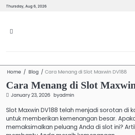
Skip
Thursday, Aug 6, 2026
to
content
Home
Blog
Cara Menang di Slot Maxwin DV188
Cara Menang di Slot Maxwi
January 23, 2026
by
admin
Slot Maxwin DV188 telah menjadi sorotan di 
untuk memberikan kemenangan besar. Apakah
memaksimalkan peluang Anda di slot ini? Arti