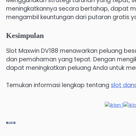
Menggunakan strategi taruhan yang tepat, s
meningkatkannya secara bertahap, dapat men
mengambil keuntungan dari putaran gratis y
Kesimpulan
Slot Maxwin DV188 menawarkan peluang bes
dan pemahaman yang tepat. Dengan mengikuti
dapat meningkatkan peluang Anda untuk me
Temukan informasi lengkap tentang
slot dan
BLOG