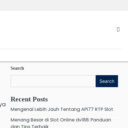
Search
Search
Recent Posts
nya
Mengenal Lebih Jauh Tentang API77 RTP Slot
Menang Besar di Slot Online dv188: Panduan
dan Tips Terbaik