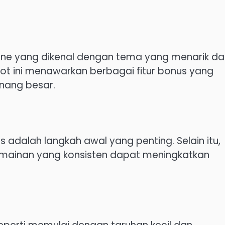
line yang dikenal dengan tema yang menarik da
t ini menawarkan berbagai fitur bonus yang
nang besar.
adalah langkah awal yang penting. Selain itu,
rmainan yang konsisten dapat meningkatkan