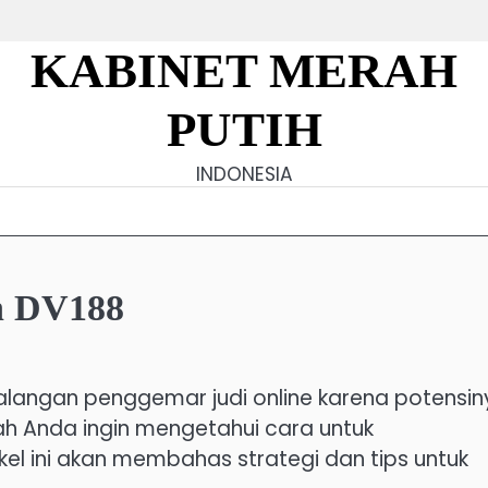
KABINET MERAH
PUTIH
INDONESIA
n DV188
kalangan penggemar judi online karena potensi
 Anda ingin mengetahui cara untuk
kel ini akan membahas strategi dan tips untuk